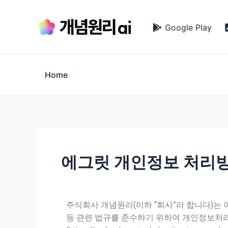
콘
글
텐
내
Google Play
츠
비
로
게
건
이
너
션
Home
뛰
기
에그릿 개인정보 처리
주식회사 개념원리(이하 “회사”라 합니다)는
등 관련 법규를 준수하기 위하여 개인정보처리